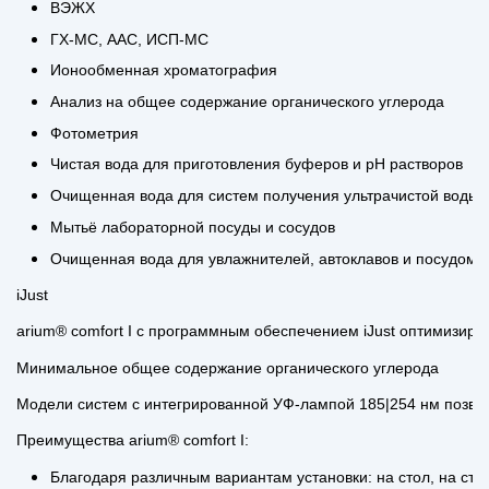
ВЭЖХ
ГХ-МС, ААС, ИСП-МС
Ионообменная хроматография
Анализ на общее содержание органического углерода
Фотометрия
Чистая вода для приготовления буферов и рН растворов
Очищенная вода для систем получения ультрачистой воды
Мытьё лабораторной посуды и сосудов
Очищенная вода для увлажнителей, автоклавов и посудом
iJust
arium® comfort I с программным обеспечением iJust оптимизиру
Минимальное общее содержание органического углерода
Модели систем с интегрированной УФ-лампой 185|254 нм позвол
Преимущества arium® comfort I:
Благодаря различным вариантам установки: на стол, на сте