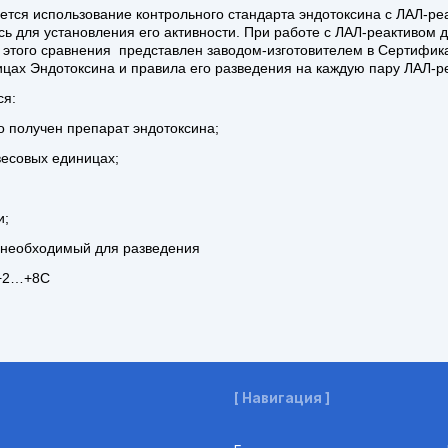
тся использование контрольного стандарта эндотоксина с ЛАЛ-реа
сь для установления его активности. При работе с ЛАЛ-реактивом 
т этого сравнения представлен заводом-изготовителем в Сертифик
ицах Эндотоксина и правила его разведения на каждую пару ЛАЛ-р
ся:
го получен препарат эндотоксина;
весовых единицах;
и;
, необходимый для разведения
 +2…+8С
[ Навигация ]