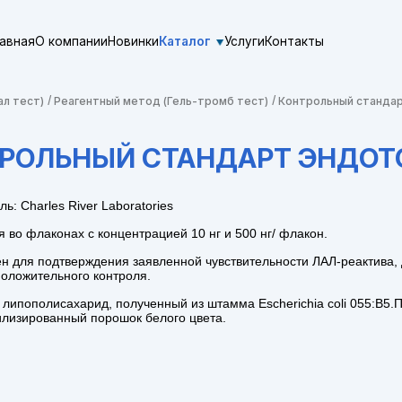
лавная
О компании
Новинки
Каталог
Услуги
Контакты
ал тест)
Реагентный метод (Гель-тромб тест)
Контрольный стандар
РОЛЬНЫЙ СТАНДАРТ ЭНДОТО
ь: Charles River Laboratories
 во флаконах с концентрацией 10 нг и 500 нг/ флакон.
н для подтверждения заявленной чувствительности ЛАЛ-реактива,
положительного контроля.
ипополисахарид, полученный из штамма Escherichia coli 055:В5.
лизированный порошок белого цвета.