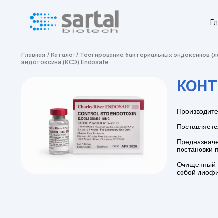
Г
Главная
Каталог
Тестирование бактериальных эндоксинов (л
Новинки
эндотоксина (КСЭ) Endosafe
КОНТ
Весовое оборудование
Производител
Дозирующие устройства и наконечники
Sartorius
Поставляется
Предназначе
постановки 
Микробиологический контроль
Очищенный л
собой лиофи
Тестирование бактериальных
эндоксинов (лал тест)