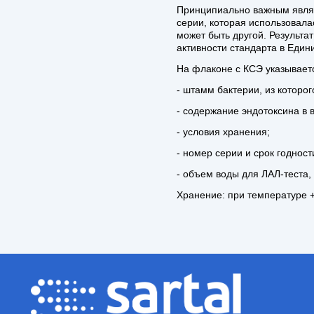
Системы очистки воды Arium Sartorius
Принципиально важным являе
серии, которая использовала
может быть другой. Результа
Фильтрационные технологии
активности стандарта в Един
На флаконе с КСЭ указывает
Оборудование для лабораторных
- штамм бактерии, из которо
животных (Tecniplast)
- содержание эндотоксина в 
- условия хранения;
- номер серии и срок годност
- объем воды для ЛАЛ-теста
Хранение: при температуре